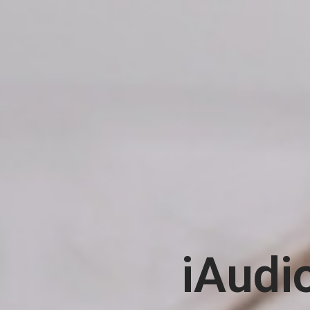
iAudi